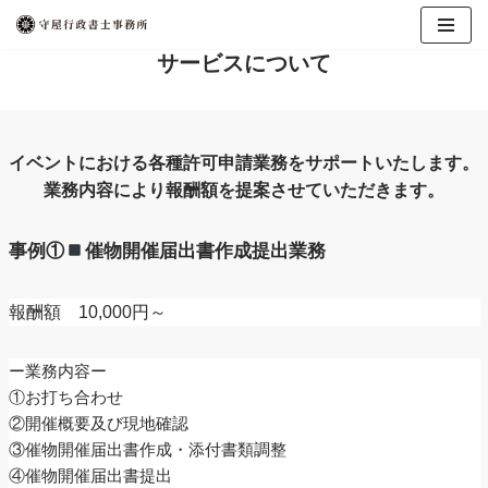
コ
サービスについて
ン
テ
ン
ツ
イベントにおける各種許可申請業務をサポートいたします。
へ
業務内容により報酬額を提案させていただきます。
ス
キ
事例①
催物開催届出書作成提出業務
ッ
プ
報酬額 10,000円～
ー業務内容ー
①お打ち合わせ
②開催概要及び現地確認
③催物開催届出書作成・添付書類調整
④催物開催届出書提出