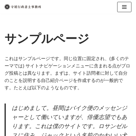
コ
ン
テ
サンプルページ
ン
ツ
へ
これはサンプルページです。同じ位置に固定され、(多くのテ
ス
ーマでは) サイトナビゲーションメニューに含まれる点がブロ
キ
グ投稿とは異なります。まずは、サイト訪問者に対して自分
ッ
のことを説明する自己紹介ページを作成するのが一般的で
プ
す。たとえば以下のようなものです。
はじめまして。昼間はバイク便のメッセンジ
ャーとして働いていますが、俳優志望でもあ
ります。これは僕のサイトです。ロサンゼル
スに住み、ジャックという名前のかわいい犬